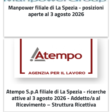
Manpower filiale di La Spezia - posizioni
aperte al 3 agosto 2026
07-08-2026
MANPOWER filiale della Spezia - posizioni
aperte al 3 agosto 2026
Atempo S.p.A filiale di La Spezia -
ricerche attive al 3 agosto 2026 -
Addetto/a al Ricevimento – Struttura
Ricettiva
07-08-2026
Atempo S.p.A filiale di La Spezia - ricerche
Atempo S.p.A filiale di La Spezia Si ricerca
attive al 3 agosto 2026 - Addetto/a al
Addetto/a al Ricevimento – Struttura Ricettiva
Ricevimento – Struttura Ricettiva