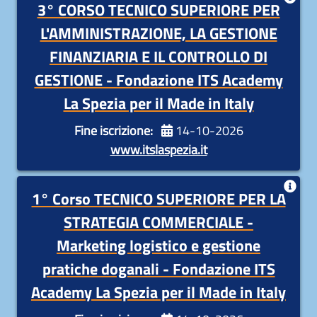
3° CORSO TECNICO SUPERIORE PER
3° CORSO TECNICO SUPERIORE PER
L'AMMINISTRAZIONE, LA GESTIONE
L'AMMINISTRAZIONE, LA GESTIONE
FINANZIARIA E IL CONTROLLO DI GESTIONE
FINANZIARIA E IL CONTROLLO DI
Fondazione ITS Academy La Spezia per il Made
GESTIONE - Fondazione ITS Academy
in Italy
La Spezia per il Made in Italy
Durata:
1200 ore di attività didattiche, teoriche e
Fine iscrizione:
14-10-2026
di laboratorio e 800 ore di attività di stage in
www.itslaspezia.it
azienda.
1° Corso TECNICO SUPERIORE PER LA
1° Corso TECNICO SUPERIORE PER LA
STRATEGIA COMMERCIALE - Marketing logistico
STRATEGIA COMMERCIALE -
e gestione pratiche doganali
Marketing logistico e gestione
Fondazione ITS Academy La Spezia per il Made
pratiche doganali - Fondazione ITS
in Italy
Academy La Spezia per il Made in Italy
Durata:
1200 ore di attività didattiche, teoriche e