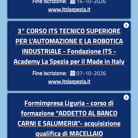
Fine iscrizione:
14-10-2026
di laboratorio e 800 ore di attività di stage in
www.itslaspezia.it
azienda.
3° CORSO ITS TECNICO SUPERIORE
3° CORSO ITS TECNICO SUPERIORE PER
L’AUTOMAZIONE E LA ROBOTICA INDUSTRIALE
PER L’AUTOMAZIONE E LA ROBOTICA
Fondazione ITS - Academy La Spezia per il Made
INDUSTRIALE - Fondazione ITS -
in Italy
Academy La Spezia per il Made in Italy
Durata:
1200 ore di attività didattiche, teoriche e
Fine iscrizione:
07-10-2026
di laboratorio e 800 ore di attività di stage in
www.itslaspezia.it
azienda
Formimpresa Liguria - corso di
Formimpresa Liguria - Corso di formazione
“ADDETTO AL BANCO CARNI E SALUMERIA” per
formazione “ADDETTO AL BANCO
l’acquisizione della qualifica di MACELLAIO
CARNI E SALUMERIA”- acquisizione
SCADENZA ALLE ORE 12:00 DI LUNEDÌ 21
qualifica di MACELLAIO
SETTEMBRE 2026