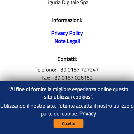
Liguria Digitale Spa
Informazioni:
Privacy Policy
Note Legali
Contatti:
Telefono:
+39 0187 727247
Fax:
+39 0187 026152
infolavoro@comune.sp.it
"Al fine di fornire la migliore esperienza online questo
P.IVA
00211160114
sito utilizza i cookies".
Utilizzando il nostro sito, l'utente accetta il nostro utilizzo 
parte dei cookie.
Privacy
"Al fine di fornire la migliore esperienza online
Elimina i
cookie
Accetto
questo sito utilizza i cookies".