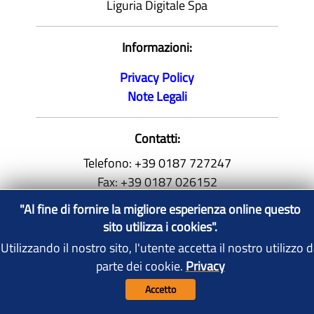
Liguria Digitale Spa
Informazioni:
Privacy Policy
Note Legali
Contatti:
Telefono:
+39 0187 727247
Fax:
+39 0187 026152
infolavoro@comune.sp.it
"Al fine di fornire la migliore esperienza online questo
P.IVA
00211160114
sito utilizza i cookies".
Utilizzando il nostro sito, l'utente accetta il nostro utilizzo 
parte dei cookie.
Privacy
"Al fine di fornire la migliore esperienza online
Elimina i
cookie
Accetto
questo sito utilizza i cookies".