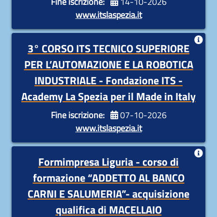
Fine iscrizione:
14-10-2026
di laboratorio e 800 ore di attività di stage in
www.itslaspezia.it
azienda.
3° CORSO ITS TECNICO SUPERIORE
3° CORSO ITS TECNICO SUPERIORE PER
L’AUTOMAZIONE E LA ROBOTICA INDUSTRIALE
PER L’AUTOMAZIONE E LA ROBOTICA
Fondazione ITS - Academy La Spezia per il Made
INDUSTRIALE - Fondazione ITS -
in Italy
Academy La Spezia per il Made in Italy
Durata:
1200 ore di attività didattiche, teoriche e
Fine iscrizione:
07-10-2026
di laboratorio e 800 ore di attività di stage in
www.itslaspezia.it
azienda
Formimpresa Liguria - corso di
Formimpresa Liguria - Corso di formazione
“ADDETTO AL BANCO CARNI E SALUMERIA” per
formazione “ADDETTO AL BANCO
l’acquisizione della qualifica di MACELLAIO
CARNI E SALUMERIA”- acquisizione
SCADENZA ALLE ORE 12:00 DI LUNEDÌ 21
qualifica di MACELLAIO
SETTEMBRE 2026