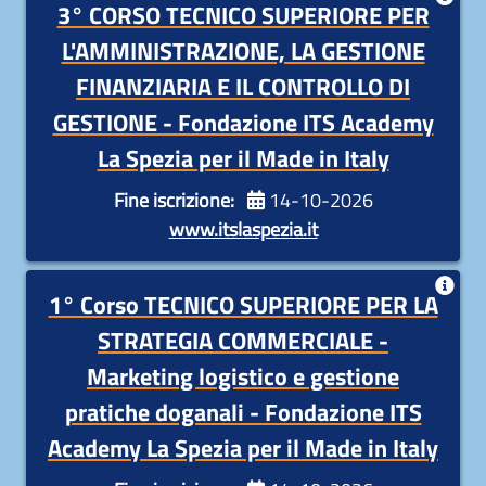
3° CORSO TECNICO SUPERIORE PER
3° CORSO TECNICO SUPERIORE PER
L'AMMINISTRAZIONE, LA GESTIONE
L'AMMINISTRAZIONE, LA GESTIONE
FINANZIARIA E IL CONTROLLO DI GESTIONE
FINANZIARIA E IL CONTROLLO DI
Fondazione ITS Academy La Spezia per il Made
GESTIONE - Fondazione ITS Academy
in Italy
La Spezia per il Made in Italy
Durata:
1200 ore di attività didattiche, teoriche e
Fine iscrizione:
14-10-2026
di laboratorio e 800 ore di attività di stage in
www.itslaspezia.it
azienda.
1° Corso TECNICO SUPERIORE PER LA
1° Corso TECNICO SUPERIORE PER LA
STRATEGIA COMMERCIALE - Marketing logistico
STRATEGIA COMMERCIALE -
e gestione pratiche doganali
Marketing logistico e gestione
Fondazione ITS Academy La Spezia per il Made
pratiche doganali - Fondazione ITS
in Italy
Academy La Spezia per il Made in Italy
Durata:
1200 ore di attività didattiche, teoriche e