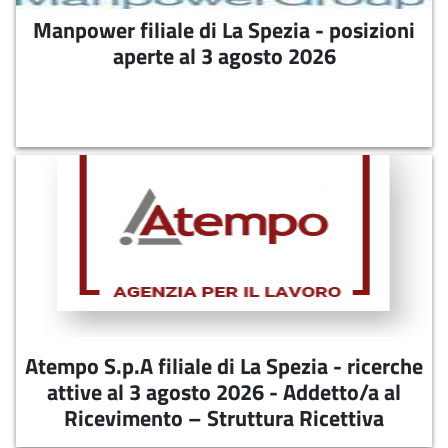
Manpower filiale di La Spezia - posizioni
aperte al 3 agosto 2026
07-08-2026
MANPOWER filiale della Spezia - posizioni
aperte al 3 agosto 2026
Atempo S.p.A filiale di La Spezia -
ricerche attive al 3 agosto 2026 -
Addetto/a al Ricevimento – Struttura
Ricettiva
07-08-2026
Atempo S.p.A filiale di La Spezia - ricerche
Atempo S.p.A filiale di La Spezia Si ricerca
attive al 3 agosto 2026 - Addetto/a al
Addetto/a al Ricevimento – Struttura Ricettiva
Ricevimento – Struttura Ricettiva